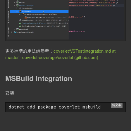
更多進階的用法請參考：
coverlet/VSTestIntegration.md at
master · coverlet-coverage/coverlet (github.com)
MSBuild Integration
安裝
dotnet add package coverlet.msbuild