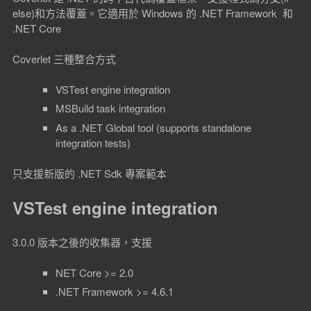
else)和方法覆蓋。它適用於 Windows 的 .NET Framework 和
.NET Core
Coverlet 三種整合方式
VSTest engine integration
MSBuild task integration
As a .NET Global tool (supports standalone
integration tests)
只支援新版的 .NET Sdk 專案範本
VSTest engine integration
3.0.0 版本之後的收集器，支援
NET Core >= 2.0
.NET Framework >= 4.6.1