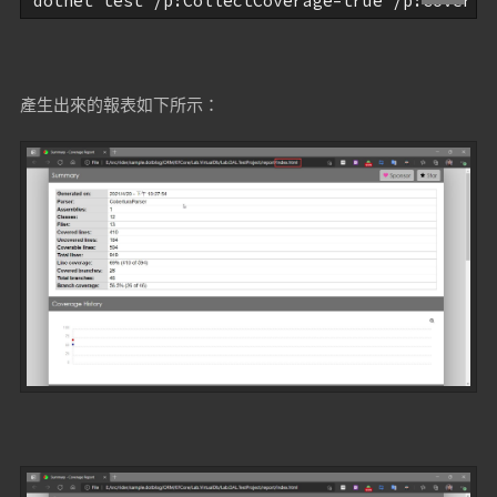
dotnet test /p:CollectCoverage=true /p:Coverle
產生出來的報表如下所示：