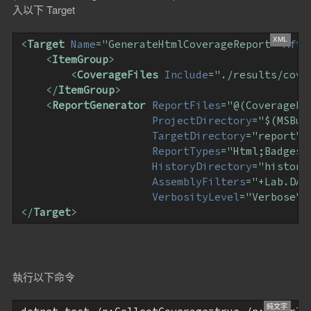
入以下 Target
<
Target
Name
=
"GenerateHtmlCoverageReport"
Afte
<
ItemGroup
>
<
CoverageFiles
Include
=
"./results/cove
</
ItemGroup
>
<
ReportGenerator
ReportFiles
=
"@(CoverageFi
ProjectDirectory
=
"$(MSBui
TargetDirectory
=
"report"
ReportTypes
=
"Html;Badges"
HistoryDirectory
=
"history
AssemblyFilters
=
"+Lab.DAL
VerbosityLevel
=
"Verbose"
 
</
Target
>
執行以下命令