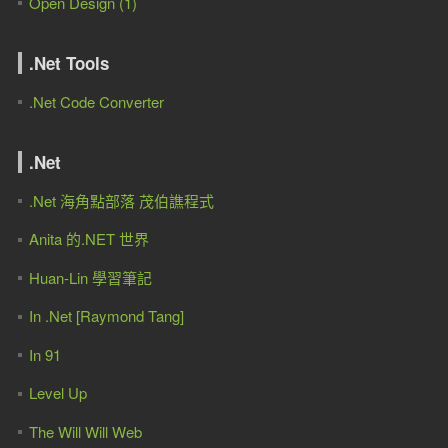
Open Design (1)
.Net Tools
.Net Code Converter
.Net
.Net 海角點部落 茂伯譙程式
Anita 的.NET 世界
Huan-Lin 學習筆記
In .Net [Raymond Tang]
In 91
Level Up
The Will Will Web