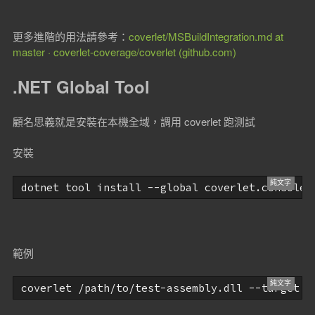
更多進階的用法請參考：
coverlet/MSBuildIntegration.md at
master · coverlet-coverage/coverlet (github.com)
.NET Global Tool
顧名思義就是安裝在本機全域，調用 coverlet 跑測試
安裝
dotnet tool install --global coverlet.console
範例
coverlet /path/to/test-assembly.dll --target "